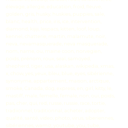
élevage, allergie, education, froid, fleuve,
golden, gris, husky, huskies, puppies, sale,
blanc, health, price, iris, ice, intervention,
diamond, kijiji, lespacs, kitten, loof, loup,
kennel, chatterie, martin, malamute, noir,
neva, nevamasquerade, neva masquerade,
nom, name, ou, maine coon, norvegien,
poids, prénom, roux, seal, samoyed,
shepherd, tiger, usa, alaskan, wikipedia, xmas,
x, chow, yes, yeux, bleu, blue, eyes, sibérienne,
synonyme, appartement, maison, arctique,
smoke, Canada, dog, express, en, girl, kitty, le,
mastiff, male, femelle, female, non, oui, poids,
pas, cher, qui, red, russe, russie, race, tortie,
tradiionnel, traditionnal, acheter, adopter,
qualité, santé, video, photo, virus, siberiennes,
sibériennes, wamiz, youtube, you, tube,