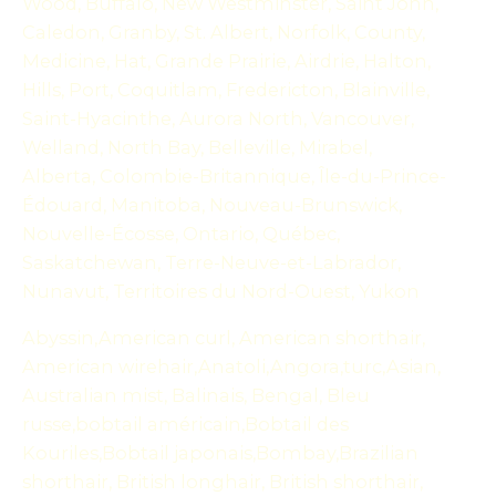
Wood, Buffalo, New Westminster, Saint John,
Caledon, Granby, St. Albert, Norfolk, County,
Medicine, Hat, Grande Prairie, Airdrie, Halton,
Hills, Port, Coquitlam, Fredericton, Blainville,
Saint-Hyacinthe, Aurora North, Vancouver,
Welland, North Bay, Belleville, Mirabel,
Alberta, Colombie-Britannique, Île-du-Prince-
Édouard, Manitoba, Nouveau-Brunswick,
Nouvelle-Écosse, Ontario, Québec,
Saskatchewan, Terre-Neuve-et-Labrador,
Nunavut, Territoires du Nord-Ouest, Yukon
Abyssin,American curl, American shorthair,
American wirehair,Anatoli,Angora,turc,Asian,
Australian mist, Balinais, Bengal, Bleu
russe,bobtail américain,Bobtail des
Kouriles,Bobtail japonais,Bombay,Brazilian
shorthair, British longhair, British shorthair,