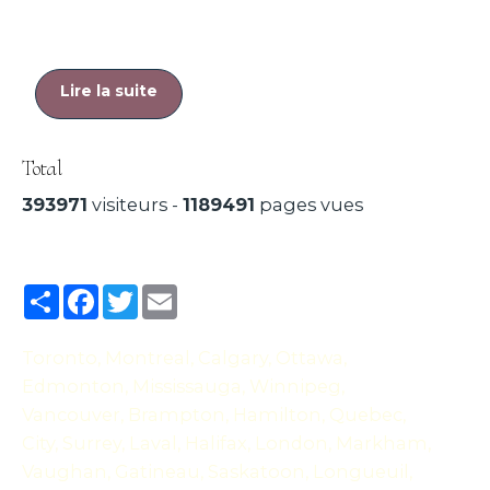
Lire la suite
Total
393971
visiteurs -
1189491
pages vues
Partager
Facebook
Twitter
Email
Toronto, Montreal, Calgary, Ottawa,
Edmonton, Mississauga, Winnipeg,
Vancouver, Brampton, Hamilton, Quebec,
City, Surrey, Laval, Halifax, London, Markham,
Vaughan, Gatineau, Saskatoon, Longueuil,