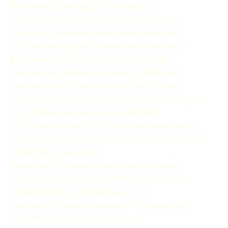
Burmese,Burmilla, Californian rex,
Californian spangled, Ceylan, Chartreux,
Chantilly, Chausie, Colorpoint shorthair,
Cornish rex, Cymric, Devon rex, Donskoy,
European shorthair, Exotic shorthair,
German rex, Havana brown,Highlander,
Highland fold, Himalayen, Khao Manee,
Korat, LaPerm, Maine coon, Mandarin, Manx,
Mau arabe, Mau égyptien, Minskin,
Munchkin, Nebelung, Norvégien,Skogkatt,
Ocicat, Ojos azules, Oriental shorthair, Persan,
Peterbald, Pixie-bob,
Ragamuffin,Ragdoll,Sacré de Birmanie,
Safari, Savannah, Scottish fold, Selkirk rex,
Serengeti, Seychellois, Siamois,
Sibérien,Singapura, Skookum, Snowshoe,
Sokoké, Somali, Sphynx, Thaï,