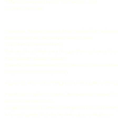
Tiffany,Tonkinois,Toyger, Turc de Van, Ural
rex,York chocolat
Alabama, Alaska,Arizona,Arkansas,California,Color
Hampshire,New Jersey,New Mexico,New
York,North Carolina,North
Dakota,Ohio,Oklahoma,Oregon,Pennsylvania,Rho
Island,South Carolina,South
Dakota,Tennessee,Texas,Utah,Vermont,Virginia,Wa
Virginia,Wisconsin,Wyoming
AL,AK,AZ,AR,CA,CO,CT,DE,FL,GA,HI,ID,IL,IN,IA,KS
Montgomery,Birmingham,Juneau,Anchorage,Phoen
Rock,Sacramento,Los
Angeles,Denver,Hartford,Bridgeport,Dover,Wilmingt
Moines,Topeka,Wichita,Frankfort,Louisville,Baton