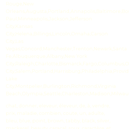
Rouge,New
Orleans,Augusta,Portland,Annapolis,Baltimore,Bost
Paul,Minneapolis,Jackson,Jefferson
City,Kansas
City,Helena,Billings,Lincoln,Omaha,Carson
City,Las
Vegas,Concord,Manchester,Trenton,Newark,Santa
Fe,Albuquerque,Albany,New York
City,Raleigh,Charlotte,Bismarck,Fargo,Columbus
City,Salem,Portland,Harrisburg,Philadelphia,Provid
Lake
City,Montpelier,Burlington,Richmond,Virginia
Beach,Olympia,Seattle,Charleston,Madison,Milwa
chat, donner, eleveur, éleveur, de, à, vendre,
prix, maladie, combien, coute, un, adulte,
bleu, blue, point, brown, tabby, black, silver,
mackerel, beauty, caracal, roux, caractère, et,